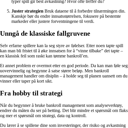
typer spill gir best avkastning? Hvor ofte treffer du?
Juster strategien
Bruk dataene til å forbedre tilnærmingen din.
Kanskje bør du endre innsatsstørrelsen, fokusere på bestemte
markeder eller justere forventningene til verdi.
Unngå de klassiske fallgruvene
Selv erfarne spillere kan la seg styre av følelser. Etter noen tapte spill
kan man bli fristet til å øke innsatsen for å “vinne tilbake” det tapte –
en klassisk feil som raskt kan tømme bankroll’en.
Et annet problem er overmot etter en god periode. Da kan man føle seg
uovervinnelig og begynne å satse større beløp. Men bankroll
management handler om disiplin – å holde seg til planen uansett om du
vinner eller taper på kort sikt.
Fra hobby til strategi
Når du begynner å bruke bankroll management som analyseverktøy,
endrer du måten du ser på betting. Det blir mindre et spørsmål om flaks
og mer et spørsmål om strategi, data og kontroll.
Du lærer å se spillene dine som investeringer, der risiko og avkastning