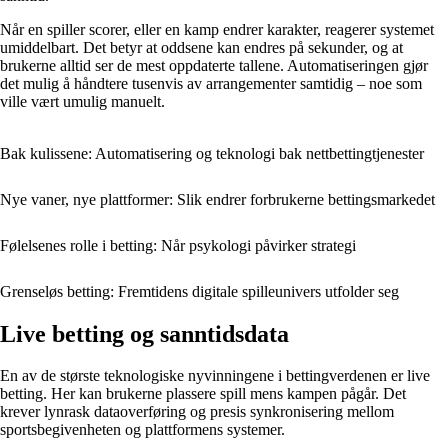
Når en spiller scorer, eller en kamp endrer karakter, reagerer systemet
umiddelbart. Det betyr at oddsene kan endres på sekunder, og at
brukerne alltid ser de mest oppdaterte tallene. Automatiseringen gjør
det mulig å håndtere tusenvis av arrangementer samtidig – noe som
ville vært umulig manuelt.
Bak kulissene: Automatisering og teknologi bak nettbettingtjenester
Nye vaner, nye plattformer: Slik endrer forbrukerne bettingsmarkedet
Følelsenes rolle i betting: Når psykologi påvirker strategi
Grenseløs betting: Fremtidens digitale spilleunivers utfolder seg
Live betting og sanntidsdata
En av de største teknologiske nyvinningene i bettingverdenen er live
betting. Her kan brukerne plassere spill mens kampen pågår. Det
krever lynrask dataoverføring og presis synkronisering mellom
sportsbegivenheten og plattformens systemer.