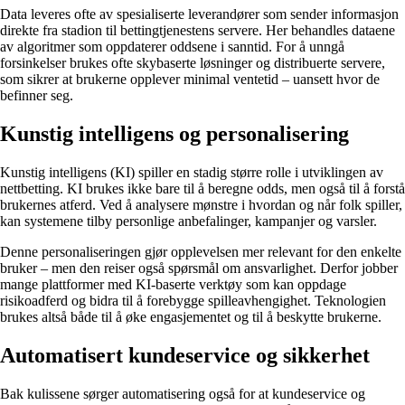
Data leveres ofte av spesialiserte leverandører som sender informasjon
direkte fra stadion til bettingtjenestens servere. Her behandles dataene
av algoritmer som oppdaterer oddsene i sanntid. For å unngå
forsinkelser brukes ofte skybaserte løsninger og distribuerte servere,
som sikrer at brukerne opplever minimal ventetid – uansett hvor de
befinner seg.
Kunstig intelligens og personalisering
Kunstig intelligens (KI) spiller en stadig større rolle i utviklingen av
nettbetting. KI brukes ikke bare til å beregne odds, men også til å forstå
brukernes atferd. Ved å analysere mønstre i hvordan og når folk spiller,
kan systemene tilby personlige anbefalinger, kampanjer og varsler.
Denne personaliseringen gjør opplevelsen mer relevant for den enkelte
bruker – men den reiser også spørsmål om ansvarlighet. Derfor jobber
mange plattformer med KI-baserte verktøy som kan oppdage
risikoadferd og bidra til å forebygge spilleavhengighet. Teknologien
brukes altså både til å øke engasjementet og til å beskytte brukerne.
Automatisert kundeservice og sikkerhet
Bak kulissene sørger automatisering også for at kundeservice og